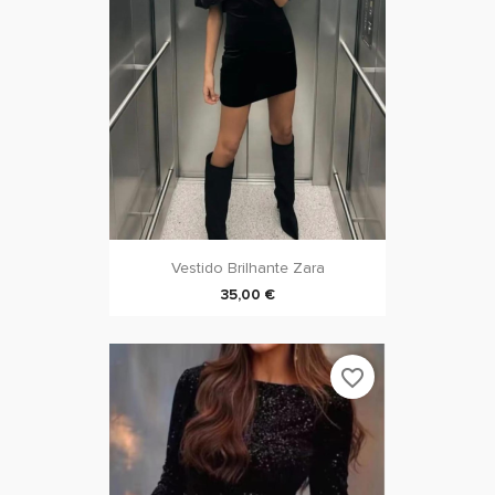
Vestido Brilhante Zara
35,00 €
favorite_border