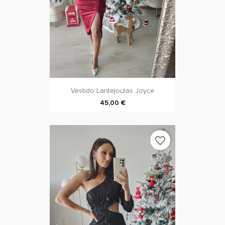
Vestido Lantejoulas Joyce
45,00 €
favorite_border