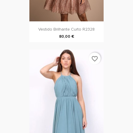
Vestido Brilhante Curto R2328
80,00 €
favorite_border