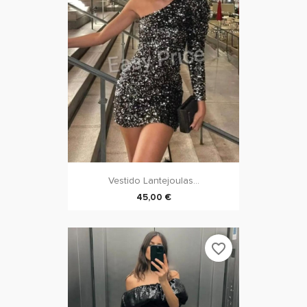
Vestido Lantejoulas...
45,00 €
favorite_border