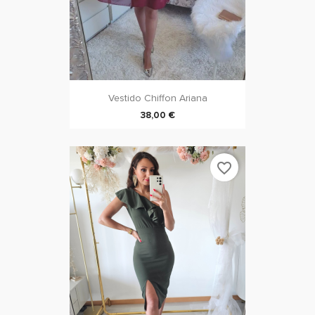
Vestido Chiffon Ariana
38,00 €
favorite_border