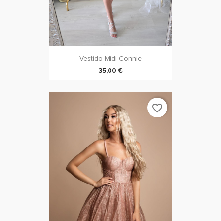
Vestido Midi Connie
35,00 €
favorite_border