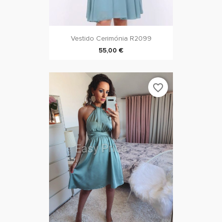
Vestido Cerimónia R2099
55,00 €
favorite_border