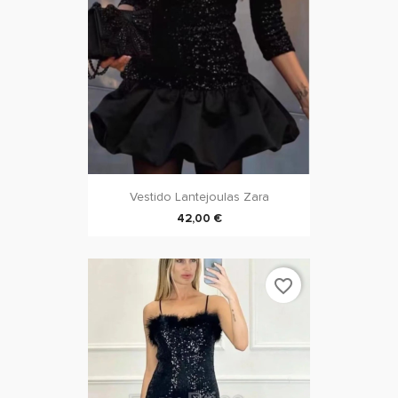
Vestido Lantejoulas Zara
42,00 €
favorite_border