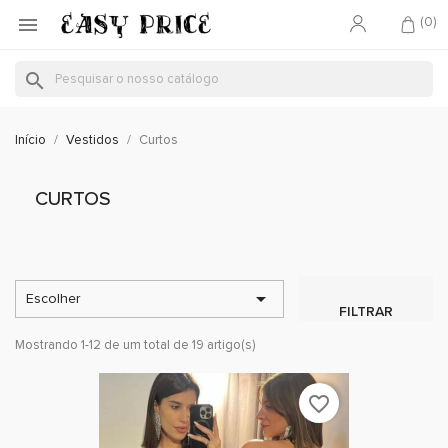

(0)
search
Início
Vestidos
Curtos
CURTOS

Escolher
FILTRAR
Mostrando 1-12 de um total de 19 artigo(s)
favorite_border