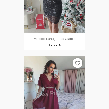
Vestido Lantejoulas Clarice
40,00 €
favorite_border