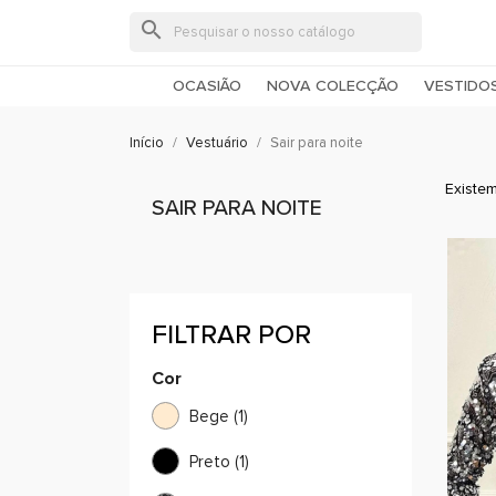
search
OCASIÃO
NOVA COLECÇÃO
VESTIDO
Início
Vestuário
Sair para noite
Existem
SAIR PARA NOITE
FILTRAR POR
Cor
Bege
(1)
Preto
(1)