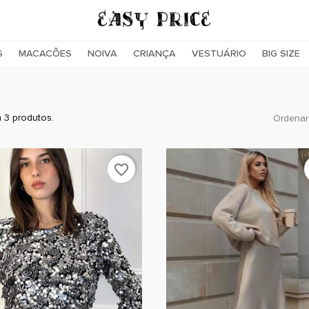
S
MACACÕES
NOIVA
CRIANÇA
VESTUÁRIO
BIG SIZE
 3 produtos.
Ordenar
favorite_border