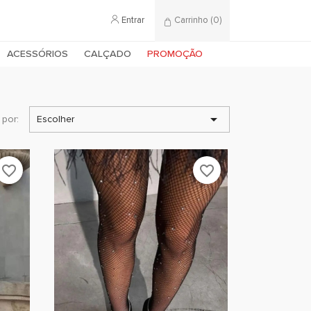
Entrar
Carrinho
(0)
ACESSÓRIOS
CALÇADO
PROMOÇÃO

 por:
Escolher
favorite_border
favorite_border