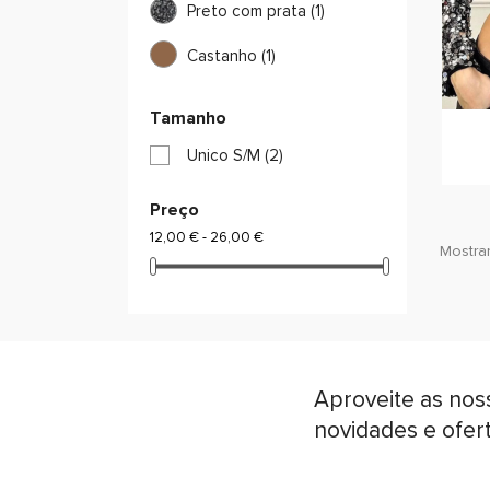
Preto com prata
(1)
Castanho
(1)
Tamanho
Unico S/M
(2)
Preço
12,00 € - 26,00 €
Mostran
Aproveite as nos
novidades e ofer