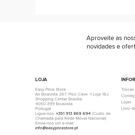
Aproveite as nos
novidades e ofer
LOJA
INFO
Easy Price Store
Trocas
Av Boavista 267, Piso Cave -1 Loja 16J
Condiç
Shopping Center Brasília
Lojas
4050-399 Boavista
Livro 
Portugal
Ligue-nos:
+351 913 869 694
(Custo de
Chamada para Rede Móvel Nacional)
Envie-nos um e-mail:
info@easypricestore.pt