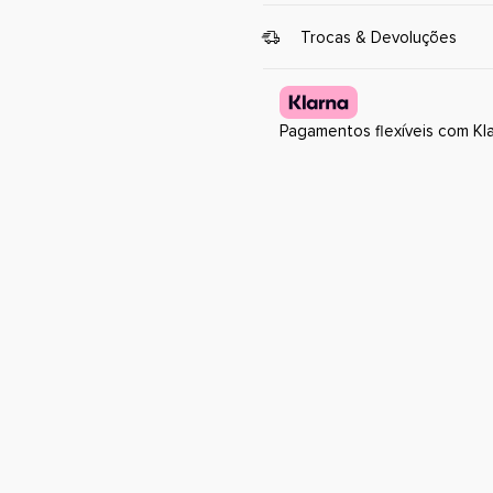
Trocas & Devoluções
O Utilizador poderá resolver o 
receção da encomenda, desde
Pagamentos flexíveis com Kl
a) O(s) produto(s) não tenham s
b) O(s) produto(s) mantenham as
sem marcas de uso, sem odores
dano ao ter experimentado o ar
d) Artigos com o título de "Ga
direito de troca ou devolução;
Para trocar com exceção dos a
mensagem para a plataforma o
o número de apoio, caso a comp
aguardar uma resposta da noss
proceder em caso de Troca (mo
para efetuar a troca caso não 
mais especificamente o nº da 
e como enviar para nós) de for