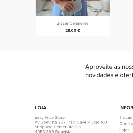
Blazer Cerimónia
28,00 €
Aproveite as nos
novidades e ofer
LOJA
INFO
Easy Price Store
Trocas
Av Boavista 267, Piso Cave -1 Loja 16J
Condiç
Shopping Center Brasília
Lojas
4050-399 Boavista