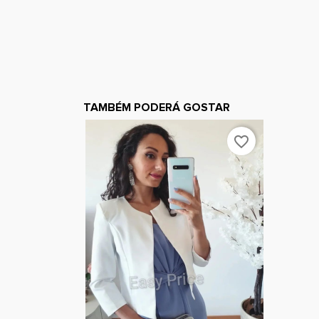
TAMBÉM PODERÁ GOSTAR
favorite_border