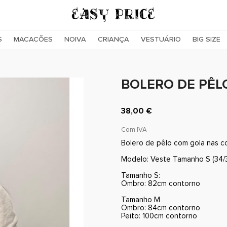
S
MACACÕES
NOIVA
CRIANÇA
VESTUÁRIO
BIG SIZE
BOLERO DE PÊL
38,00 €
Com IVA
Bolero de pêlo com gola nas co
Modelo: Veste Tamanho S (34/
Tamanho S:
Ombro: 82cm contorno
Tamanho M
Ombro: 84cm contorno
Peito: 100cm contorno