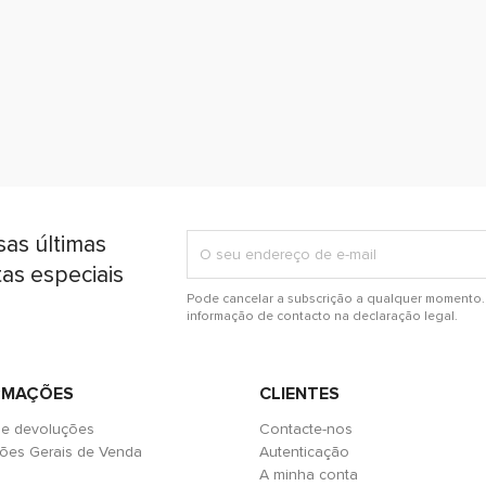
Assim que rececionarmos o seu
resolver o problema de forma 
sas últimas
tas especiais
Pode cancelar a subscrição a qualquer momento. 
informação de contacto na declaração legal.
RMAÇÕES
CLIENTES
 e devoluções
Contacte-nos
ões Gerais de Venda
Autenticação
A minha conta