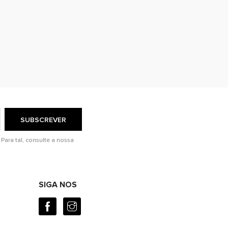
 email, entraremos em contacto consigo para
consensual.
Para tal, consulte a nossa
SIGA NOS