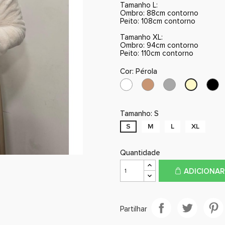
Tamanho L:
Ombro: 88cm contorno
Peito: 108cm contorno
Tamanho XL:
Ombro: 94cm contorno
Peito: 110cm contorno
Cor: Pérola
Branco
Camel
Cinzento
Pr
Pérola
Tamanho: S
S
M
L
XL
Quantidade
ADICIONAR
Partilhar