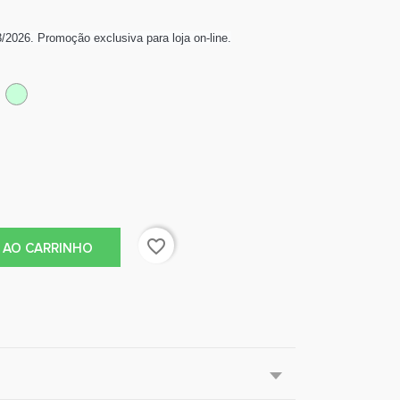
/2026. Promoção exclusiva para loja on-line.
erde
Verde
rrafa
agua
favorite_border
 AO CARRINHO