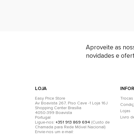
Aproveite as nos
novidades e ofer
LOJA
INFO
Easy Price Store
Trocas
Av Boavista 267, Piso Cave -1 Loja 16J
Condiç
Shopping Center Brasília
Lojas
4050-399 Boavista
Livro 
Portugal
Ligue-nos:
+351 913 869 694
(Custo de
Chamada para Rede Móvel Nacional)
Envie-nos um e-mail: