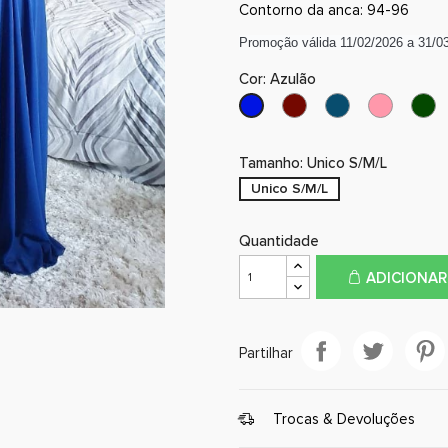
Contorno da anca: 94-96
Promoção válida 11/02/2026 a 31/03
Cor: Azulão
Bordo
Azul
Rosa
V
Azulão
petróleo
velho
ga
Tamanho: Unico S/M/L
Unico S/M/L
Quantidade
ADICIONAR
Partilhar
Trocas & Devoluções