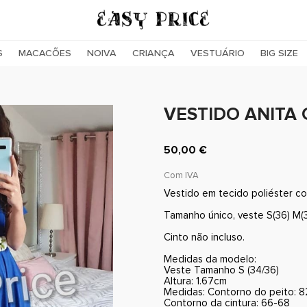
S
MACACÕES
NOIVA
CRIANÇA
VESTUÁRIO
BIG SIZE
VESTIDO ANITA
50,00 €
Com IVA
Vestido em tecido poliéster co
Tamanho único, veste S(36) M(3
Cinto não incluso.
Medidas da modelo:
Veste Tamanho S (34/36)
Altura: 1.67cm
Medidas: Contorno do peito: 
Contorno da cintura: 66-68